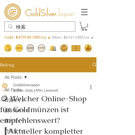
Gold : $4339.80 USD/oz ▲
Silver : $63.61 USD/oz ▲
Beitrag
All Posts
GoldsilverJapan
All Posts
4. Dez. 2025
3 Min. Lesezeit
🪙 Welcher Online-Shop
投資ガイド
für Goldmünzen ist
貴金属ガイド
empfehlenswert?
購入ガイド
【Aktueller kompletter
売却ガイド