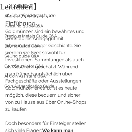
Leitfaden】
​コイン価値計算
✍️ 
Von: GoldsilverJapan
AIコインアシスタント
Einführung
Investing guide Q&A
Goldmünzen sind ein bewährtes und 
Precious Metals Guide Q&A
wertstabiles Anlagegut mit 
jahrhundertelanger Geschichte. Sie 
Buying Guide Q&A
werden weltweit sowohl für 
Selling guide Q&A
Investitionen, Sammlungen als auch 
Coin Calculator Q&A
als Geschenk geschätzt. Während 
man früher hauptsächlich über 
AI Coin Assistant Q&A
Fachgeschäfte oder Ausstellungen 
Coin Authentication Guide
Goldmünzen erwarb, ist es heute 
möglich, diese bequem und sicher 
von zu Hause aus über Online-Shops 
zu kaufen.
Doch besonders für Einsteiger stellen 
sich viele Fragen:
Wo kann man 