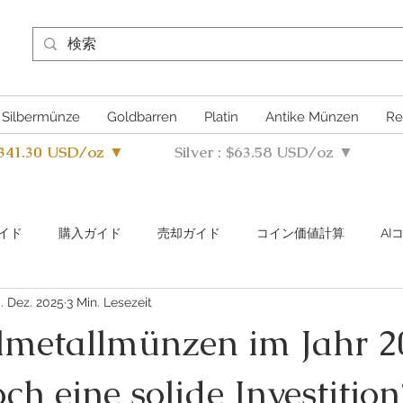
Silbermünze
Goldbarren
Platin
Antike Münzen
Re
4341.30 USD/oz ▼
Silver : $63.58 USD/oz ▼
イド
購入ガイド
売却ガイド
​コイン価値計算
A
. Dez. 2025
3 Min. Lesezeit
s Metals Guide Q&A
Buying Guide Q&A
Selling guide Q&A
lmetallmünzen im Jahr 2
h eine solide Investition
uthentication Guide