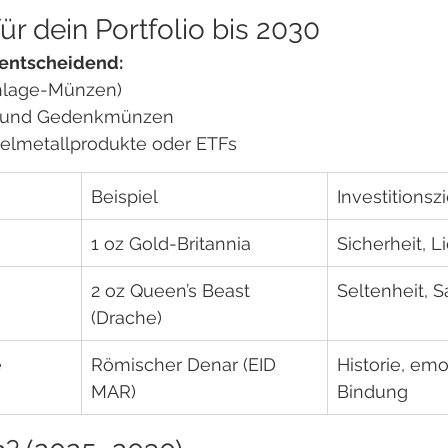
für dein Portfolio bis 2030
t entscheidend:
Anlage-Münzen)
 und Gedenkmünzen
Edelmetallprodukte oder ETFs
Beispiel
Investitionszi
1 oz Gold-Britannia
Sicherheit, Li
2 oz Queen’s Beast 
Seltenheit, 
(Drache)
e
Römischer Denar (EID 
Historie, emo
MAR)
Bindung