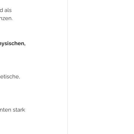
 als 
nzen.
hysischen, 
etische, 
nten stark 