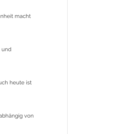
enheit macht 
- und 
h heute ist 
abhängig von 