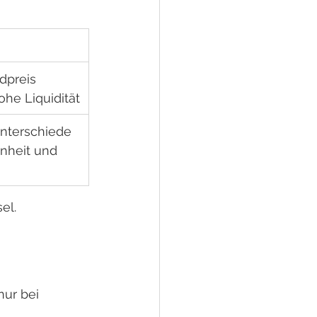
dpreis 
he Liquidität
unterschiede 
enheit und 
el.
ur bei 