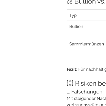
⚖️ Bullion 
Typ
Bullion
Sammlermünzen
Fazit:
 Für nachhalti
💥 Risiken be
1. Fälschungen
Mit steigender Nac
vertrauenswürdigen