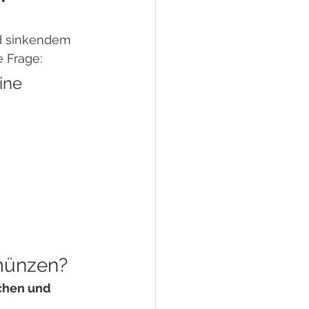
und sinkendem 
e Frage:
ine 
münzen?
chen und 