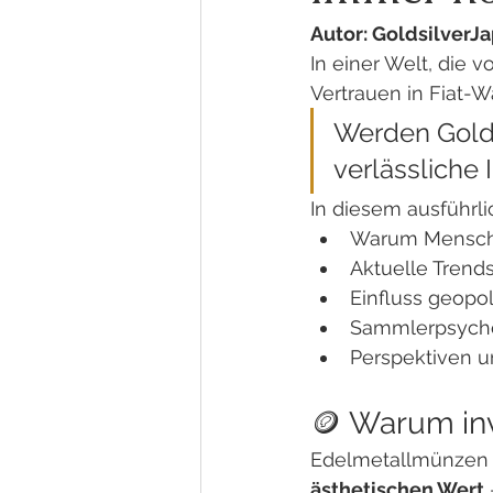
Autor: GoldsilverJ
In einer Welt, die v
Vertrauen in Fiat-W
Werden Gold-
verlässliche 
In diesem ausführl
Warum Mensche
Aktuelle Trend
Einfluss geopol
Sammlerpsycho
Perspektiven un
🪙 Warum in
Edelmetallmünzen 
ästhetischen Wert