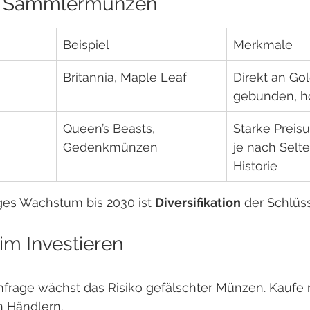
vs. Sammlermünzen
Beispiel
Merkmale
Britannia, Maple Leaf
Direkt an Gol
gebunden, ho
Queen’s Beasts, 
Starke Preis
Gedenkmünzen
je nach Selt
Historie
ges Wachstum bis 2030 ist 
Diversifikation
 der Schlüss
im Investieren
hfrage wächst das Risiko gefälschter Münzen. Kaufe n
 Händlern.