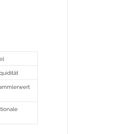
el
quidität
Sammlerwert
tionale 