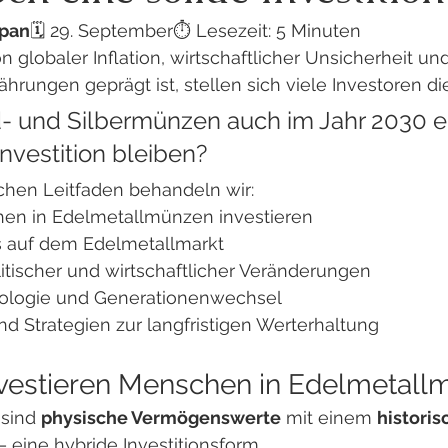
apan
🗓️ 29. September⏱️ Lesezeit: 5 Minuten
on globaler Inflation, wirtschaftlicher Unsicherheit 
ährungen geprägt ist, stellen sich viele Investoren di
 und Silbermünzen auch im Jahr 2030 e
Investition bleiben?
ichen Leitfaden behandeln wir:
n in Edelmetallmünzen investieren
s auf dem Edelmetallmarkt
itischer und wirtschaftlicher Veränderungen
logie und Generationenwechsel
d Strategien zur langfristigen Werterhaltung
vestieren Menschen in Edelmetall
sind 
physische Vermögenswerte
 mit einem 
historis
 – eine hybride Investitionsform.