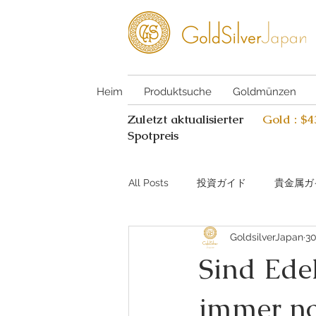
Heim
Produktsuche
Goldmünzen
Zuletzt aktualisierter
Gold : $
Spotpreis
All Posts
投資ガイド
貴金属ガ
GoldsilverJapan
30
Investing guide Q&A
Preciou
Sind Ede
immer noc
AI Coin Assistant Q&A
Coin A