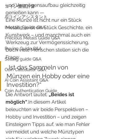
und Vermögensaufbau gleichzeitig 
​コイン価値計算
genießen kann —
AIコインアシスタント
Eine Münze ist nicht nur ein Stück 
Metall. Sie ist ein Stück Geschichte, ein 
Investing guide Q&A
Kunstwerk – und manchmal auch ein 
Precious Metals Guide Q&A
Werkzeug zur Vermögenssicherung.
Buying Guide Q&A
Doch viele Menschen stellen sich die 
Frage:
Selling guide Q&A
„Ist das Sammeln von 
Coin Calculator Q&A
Münzen ein Hobby oder eine 
AI Coin Assistant Q&A
Investition?“
Coin Authentication Guide
Die Antwort lautet: 
„Beides ist 
möglich“
.In diesem Artikel 
beleuchten wir beide Perspektiven – 
Hobby und Investition – und zeigen 
Einsteigern Tipps auf, wie man Fehler 
vermeidet und welche Münztypen 