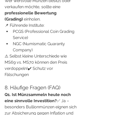
Wer wertvolle Münzen besitzt oder 
verkaufen möchte, sollte eine 
professionelle Bewertung 
(Grading)
 einholen.
📌 Führende Institute:
PCGS (Professional Coin Grading 
Service)
NGC (Numismatic Guaranty 
Company)
⚠️ Selbst kleine Unterschiede wie 
MS69 vs. MS70 können den Preis 
verdoppeln!✔️ Schutz vor 
Fälschungen
8. Häufige Fragen (FAQ)
Q1. Ist Münzsammeln heute noch 
eine sinnvolle Investition?
✅ Ja – 
besonders Bullionmünzen eignen sich 
zur Absicherung gegen Inflation und 