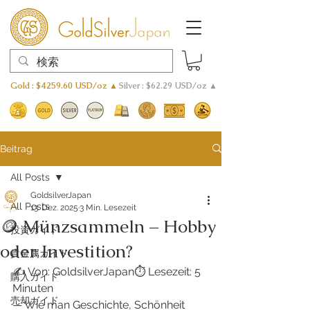
Gold : $4259.60 USD/oz ▲
Silver : $62.29 USD/oz ▲
Beitrag
All Posts
GoldsilverJapan
All Posts
13. Dez. 2025
3 Min. Lesezeit
🪙 Münzsammeln – Hobby
投資ガイド
oder Investition?
貴金属ガイド
✍️ Von: GoldsilverJapan⏱️ Lesezeit: 5 
購入ガイド
Minuten
売却ガイド
— Wie man Geschichte, Schönheit 