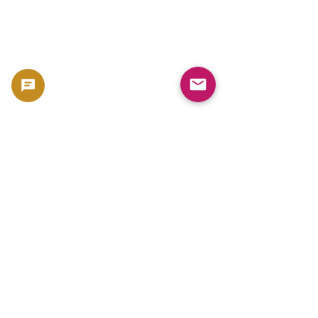
Häufige Fehler beim Verkauf von Münzen 
und Edelmetallen – und wie man sie 
vermeidet
売却ガイド