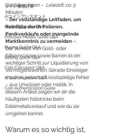
GoldsilverJapan –  Lesezeit: ca. 5 
​コイン価値計算
Minuten
AIコインアシスタント
~ Der vollständige Leitfaden, um 
Reinfälle durch Polieren, 
Investing guide Q&A
Panikverkäufe oder mangelnde 
Precious Metals Guide Q&A
Marktkenntnis zu vermeiden ~
Buying Guide Q&A
Der Verkauf von Gold- oder 
Silbermünzen sowie Barren ist ein 
Selling guide Q&A
wichtiger Schritt zur Liquidierung von 
Coin Calculator Q&A
Vermögenswerten. Gerade Einsteiger 
machen jedoch oft kostspielige Fehler 
AI Coin Assistant Q&A
– aus Unwissen oder Hektik. In 
Coin Authentication Guide
diesem Artikel zeigen wir dir die 
häufigsten Fallstricke beim 
Edelmetallverkauf und wie du sie 
umgehen kannst.
Warum es so wichtig ist, 