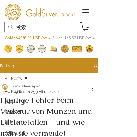
Gold : $4378.90 USD/oz ▲
Silver : $65.57 USD/oz ▲
Beitrag
All Posts
GoldsilverJapan
All Posts
29. Dez. 2025
3 Min. Lesezeit
Häufige Fehler beim
投資ガイド
Verkauf von Münzen und
貴金属ガイド
Edelmetallen – und wie
購入ガイド
man sie vermeidet
売却ガイド