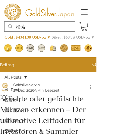
Gold : $4341.30 USD/oz ▼
Silver : $63.58 USD/oz ▼
Beitrag
All Posts
GoldsilverJapan
All Posts
27. Dez. 2025
3 Min. Lesezeit
💡Echte oder gefälschte
投資ガイド
Münzen erkennen – Der
貴金属ガイド
ultimative Leitfaden für
購入ガイド
Investoren & Sammler
売却ガイド