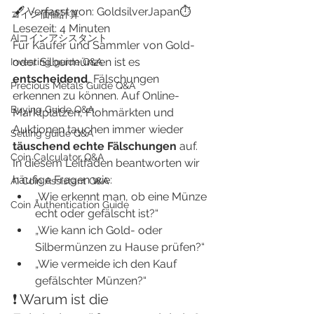
🖋️ Verfasst von: GoldsilverJapan⏱️ 
​コイン価値計算
Lesezeit: 4 Minuten
AIコインアシスタント
Für Käufer und Sammler von Gold- 
oder Silbermünzen ist es 
Investing guide Q&A
entscheidend
, Fälschungen 
Precious Metals Guide Q&A
erkennen zu können. Auf Online-
Buying Guide Q&A
Marktplätzen, Flohmärkten und 
Auktionen tauchen immer wieder 
Selling guide Q&A
täuschend echte Fälschungen
 auf.
Coin Calculator Q&A
In diesem Leitfaden beantworten wir 
häufige Fragen wie:
AI Coin Assistant Q&A
„Wie erkennt man, ob eine Münze 
Coin Authentication Guide
echt oder gefälscht ist?“
„Wie kann ich Gold- oder 
Silbermünzen zu Hause prüfen?“
„Wie vermeide ich den Kauf 
gefälschter Münzen?“
❗ Warum ist die 