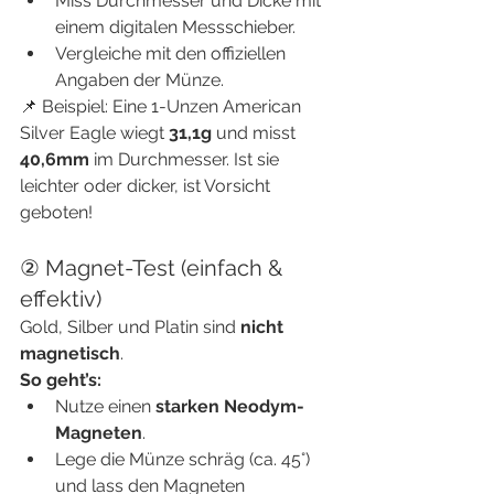
Miss Durchmesser und Dicke mit 
einem digitalen Messschieber.
Vergleiche mit den offiziellen 
Angaben der Münze.
📌 Beispiel: Eine 1-Unzen American 
Silver Eagle wiegt 
31,1g
 und misst 
40,6mm
 im Durchmesser. Ist sie 
leichter oder dicker, ist Vorsicht 
geboten!
② Magnet-Test (einfach & 
effektiv)
Gold, Silber und Platin sind 
nicht 
magnetisch
.
So geht’s:
Nutze einen 
starken Neodym-
Magneten
.
Lege die Münze schräg (ca. 45°) 
und lass den Magneten 