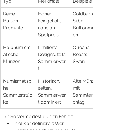
Typ
Merkmale
Beispiele
Reine 
Hoher 
Goldbarren, 
Bullion-
Feingehalt, 
Silber-
Produkte
nahe am 
Bullionmünz
Spotpreis
en
Halbnumism
Limitierte 
Queen’s 
atische 
Designs, teils 
Beasts, The 
Münzen
Sammlerwer
Swan
t
Numismatisc
Historisch, 
Alte Münzen 
he 
selten, 
mit 
Sammlerstüc
Sammlerwer
Sammleraufs
ke
t dominiert
chlag
✅ So vermeidest du den Fehler:
Ziel klar definieren: Wer 