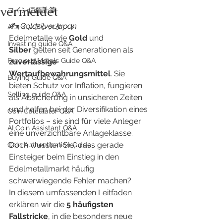
vermeidet
​コイン価値計算
✍️ 
GoldsilverJapan
AIコインアシスタント
Edelmetalle wie 
Gold
 und 
Investing guide Q&A
Silber
 gelten seit Generationen als 
Precious Metals Guide Q&A
zuverlässige 
Wertaufbewahrungsmittel
. Sie 
Buying Guide Q&A
bieten Schutz vor Inflation, fungieren 
Selling guide Q&A
als Absicherung in unsicheren Zeiten 
und helfen bei der Diversifikation eines 
Coin Calculator Q&A
Portfolios – sie sind für viele Anleger 
AI Coin Assistant Q&A
eine unverzichtbare Anlageklasse.
Doch wussten Sie, dass gerade 
Coin Authentication Guide
Einsteiger beim Einstieg in den 
Edelmetallmarkt häufig 
schwerwiegende Fehler machen?
In diesem umfassenden Leitfaden 
erklären wir die 
5 häufigsten 
Fallstricke
, in die besonders neue 