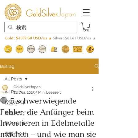
Gold : $4339.80 USD/oz ▲
Silver : $63.61 USD/oz ▲
Beitrag
All Posts
GoldsilverJapan
All Posts
21. Dez. 2025
3 Min. Lesezeit
🛑 5 schwerwiegende
投資ガイド
Fehler, die Anfänger beim
貴金属ガイド
Investieren in Edelmetalle
購入ガイド
machen – und wie man sie
売却ガイド