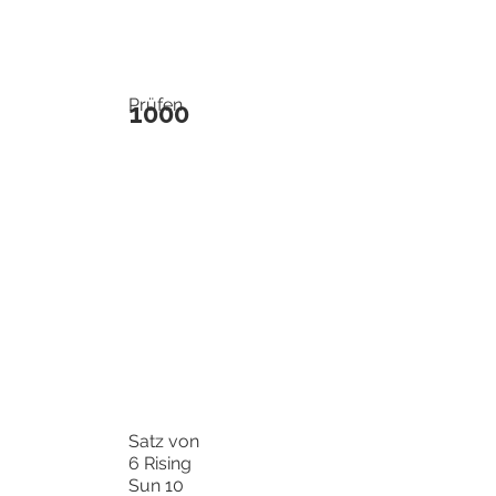
Prüfen
1000
Satz von
6 Rising
Sun 10