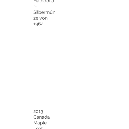
Halbdolla
r-
Silbermün
ze von
1962
2013
Canada
Maple
Leaf