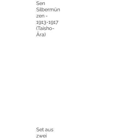
Sen
Silbermün
zen -
1913-1917
(Taisho-
Ära)
Set aus
zwei