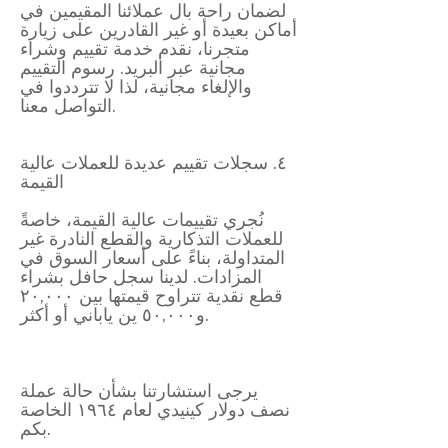
لضمان راحة بال عملائنا المقيمين في
أماكن بعيدة أو غير القادرين على زيارة
متجرنا، نقدم خدمة تقييم وشراء
مجانية عبر البريد. رسوم التقييم
والإلغاء مجانية، لذا لا تترددوا في
التواصل معنا.
٤. سجلات تقييم عديدة للعملات عالية
القيمة
نُجري تقييمات عالية القيمة، خاصةً
للعملات التذكارية والقطع النادرة غير
المتداولة، بناءً على أسعار السوق في
المزادات. لدينا سجل حافل بشراء
قطع نقدية تتراوح قيمتها بين ٢٠,٠٠٠
و٥٠,٠٠٠ ين ياباني أو أكثر.
يرجى استشارتنا بشأن حالة عملة
نصف دولار كينيدي لعام ١٩٦٤ الخاصة
بكم.