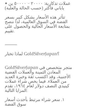
• عملات تذكارية: ٢٠٠٠٠ - ٥٠٠٠٠ ين
ياباني فأكثر (حسب الحالة والعلبة)
تتأثر هذه الأسعار بشكل كبير بسعر
الفضة في السوق العالمية، لذا ننصح
بمتابعة الأسعار الحالية والحصول على
تقييم.
⸻
لماذا تختار GoldSilverJapan؟
GoldSilverJapan متجر متخصص في
المعادن الثمينة والعملات الفضية
الأجنبية، وقد اكتسب ثقة وخبرة العديد
من العملاء. فيما يخص شراء عملات
كينيدي النصف دولار لعام ١٩٦٤، نقدم
المزايا التالية:
١. سعر شراء مرتبط بأحدث أسعار
سوق الفضة