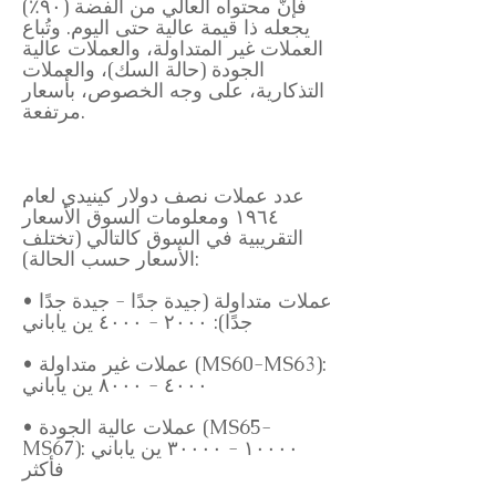
فإنّ محتواه العالي من الفضة (٩٠٪)
يجعله ذا قيمة عالية حتى اليوم. وتُباع
العملات غير المتداولة، والعملات عالية
الجودة (حالة السك)، والعملات
التذكارية، على وجه الخصوص، بأسعار
مرتفعة.
عدد عملات نصف دولار كينيدي لعام
١٩٦٤ ومعلومات السوق الأسعار
التقريبية في السوق كالتالي (تختلف
الأسعار حسب الحالة):
• عملات متداولة (جيدة جدًا - جيدة جدًا
جدًا): ٢٠٠٠ - ٤٠٠٠ ين ياباني
• عملات غير متداولة (MS60-MS63):
٤٠٠٠ - ٨٠٠٠ ين ياباني
• عملات عالية الجودة (MS65-
MS67): ١٠٠٠٠ - ٣٠٠٠٠ ين ياباني
فأكثر