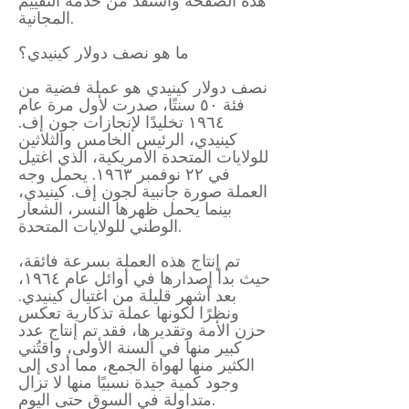
هذه الصفحة واستفد من خدمة التقييم
المجانية.
ما هو نصف دولار كينيدي؟
نصف دولار كينيدي هو عملة فضية من
فئة ٥٠ سنتًا، صدرت لأول مرة عام
١٩٦٤ تخليدًا لإنجازات جون إف.
كينيدي، الرئيس الخامس والثلاثين
للولايات المتحدة الأمريكية، الذي اغتيل
في ٢٢ نوفمبر ١٩٦٣. يحمل وجه
العملة صورة جانبية لجون إف. كينيدي،
بينما يحمل ظهرها النسر، الشعار
الوطني للولايات المتحدة.
تم إنتاج هذه العملة بسرعة فائقة،
حيث بدأ إصدارها في أوائل عام ١٩٦٤،
بعد أشهر قليلة من اغتيال كينيدي.
ونظرًا لكونها عملة تذكارية تعكس
حزن الأمة وتقديرها، فقد تم إنتاج عدد
كبير منها في السنة الأولى، واقتُني
الكثير منها لهواة الجمع، مما أدى إلى
وجود كمية جيدة نسبيًا منها لا تزال
متداولة في السوق حتى اليوم.