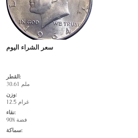
سعر الشراء اليوم
القطر:
30.61 ملم
وزن:
12.5 غرام
نقاء:
90% فضة
سماكة: