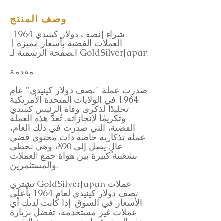
وصف المنتج
[نصف دولار كينيدي 1964] شراء
العملات الفضية بأسعار مميزة |
الصفحة الرسمية لـ GoldSilverJapan
مقدمة
صدرت عملة "نصف دولار كينيدي" عام
1964 في الولايات المتحدة الأمريكية
تخليدًا لذكرى وفاة الرئيس كينيدي
وتكريمًا لإنجازاته. تُعدّ هذه العملة
الفضية، التي صدرت في ذلك العام،
عملة تذكارية خاصة ذات محتوى فضي
عالٍ يصل إلى 90%، وهي تحظى
بشعبية كبيرة بين هواة جمع العملات
والمستثمرين.
تشتري GoldSilverJapan عملات
نصف دولار كينيدي لعام 1964 بأعلى
الأسعار في السوق. إذا كانت لديك أي
عملات غير مستخدمة، تفضل بزيارة