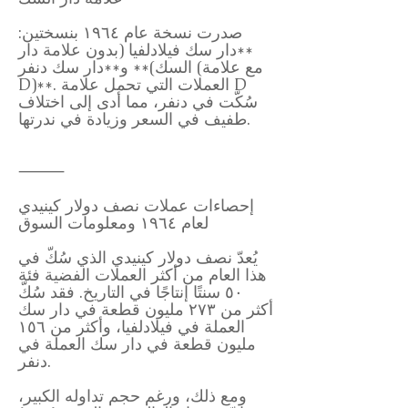
صدرت نسخة عام ١٩٦٤ بنسختين:
**دار سك فيلادلفيا (بدون علامة دار
السك)** و**دار سك دنفر (مع علامة
D)**. العملات التي تحمل علامة D
سُكّت في دنفر، مما أدى إلى اختلاف
طفيف في السعر وزيادة في ندرتها.
⸻
إحصاءات عملات نصف دولار كينيدي
لعام ١٩٦٤ ومعلومات السوق
يُعدّ نصف دولار كينيدي الذي سُكّ في
هذا العام من أكثر العملات الفضية فئة
٥٠ سنتًا إنتاجًا في التاريخ. فقد سُكّ
أكثر من ٢٧٣ مليون قطعة في دار سك
العملة في فيلادلفيا، وأكثر من ١٥٦
مليون قطعة في دار سك العملة في
دنفر.
ومع ذلك، ورغم حجم تداوله الكبير،