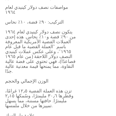
مواصفات نصف دولار كينيدي لعام
١٩٦٤
التركيب: ٩٠٪ فضة، ١٠٪ نحاس
يتكون نصف دولار كينيدي لعام ١٩٦٤
من ٩٠٪ فضة و١٠٪ نحاس. هذه إحدى
العملات الفضية الأمريكية المعروفة
باسم "العملة الفضية ما قبل عام
١٩٦٥"، وعلى عكس عملات كينيدي
النصف دولار اللاحقة (من عام ١٩٦٥
فصاعدًا)، فهي تحتوي على فضة عالية
النقاوة، مما يمنحها قيمة معدنية عالية
جدًا.
الوزن الإجمالي والحجم
تزن هذه العملة الفضية ١٢٫٥ غرامًا،
وقطرها ٣٠٫٦ مليمترًا، وسُمكها ٢٫١٥
مليمترًا. حافتها مسننة، مما يسهل
تمييزها من خلال ملمسها.
علامة دار السك