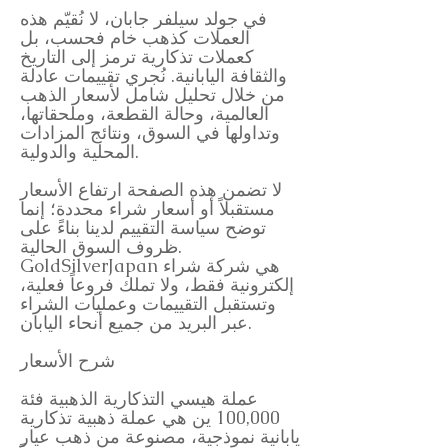
في جولد سيلفر جابان، لا نُقيّم هذه
العملات كذهب خام فحسب، بل
كعملات تذكارية ترمز إلى التاريخ
والثقافة اليابانية. نُجري تقييمات عادلة
من خلال تحليل شامل لأسعار الذهب
العالمية، وحالة القطعة، وملحقاتها،
وتداولها في السوق، ونتائج المزادات
المحلية والدولية.
لا تضمن هذه الصفحة ارتفاع الأسعار
مستقبلاً أو أسعار شراء محددة؛ إنما
توضح سياسة التقييم لدينا بناءً على
ظروف السوق الحالية.
GoldSilverJapan هي شركة شراء
إلكترونية فقط، ولا تملك فروعاً فعلية،
وتستقبل التقييمات وعمليات الشراء
عبر البريد من جميع أنحاء اليابان.
شرح الأسعار
عملة هيسي التذكارية الذهبية فئة
100,000 ين هي عملة ذهبية تذكارية
يابانية نموذجية، مصنوعة من ذهب عيار