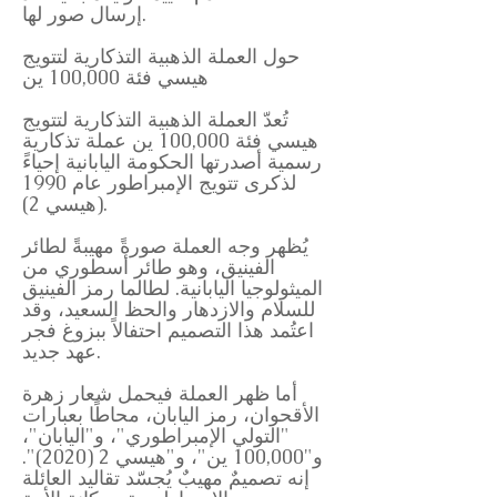
إرسال صور لها.
حول العملة الذهبية التذكارية لتتويج
هيسي فئة 100,000 ين
تُعدّ العملة الذهبية التذكارية لتتويج
هيسي فئة 100,000 ين عملة تذكارية
رسمية أصدرتها الحكومة اليابانية إحياءً
لذكرى تتويج الإمبراطور عام 1990
(هيسي 2).
يُظهر وجه العملة صورةً مهيبةً لطائر
الفينيق، وهو طائر أسطوري من
الميثولوجيا اليابانية. لطالما رمز الفينيق
للسلام والازدهار والحظ السعيد، وقد
اعتُمد هذا التصميم احتفالاً ببزوغ فجر
عهد جديد.
أما ظهر العملة فيحمل شعار زهرة
الأقحوان، رمز اليابان، محاطًا بعبارات
"التولي الإمبراطوري"، و"اليابان"،
و"100,000 ين"، و"هيسي 2 (2020)".
إنه تصميمٌ مهيبٌ يُجسّد تقاليد العائلة