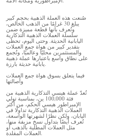
الإمبراطورية ومكانة الأمة.
صُنعت هذه العملة الذهبية بحجم كبير
يبلغ 30 غرامًا من الذهب الخالص،
وتُعرف بأنها قطعة مميزة ضمن
سلسلة العملات الذهبية التذكارية
اليابانية الحديثة. وحتى اليوم، تحظى
بتقدير كبير من هواة جمع العملات
والمستثمرين محليًا وعالميًا، وتُجمع
على نطاق واسع باعتبارها عملة ذهبية
يابانية حديثة بارزة.
فيما يتعلق بسوق هواة جمع العملات
وأصالتها
تُعدّ عملة هيسي التذكارية الذهبية من
فئة 100,000 ين، بمناسبة تولي
الإمبراطور هيسي الحكم، من أكثر
العملات الذهبية التذكارية تداولًا في
اليابان، ولكن نظرًا لشهرتها الواسعة،
تُعرف أيضًا بتداول نسخ مزيفة منها،
مثل العملات المطلية بالذهب أو
العملات المقلدة.