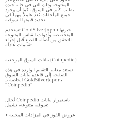
المفتوحة وتلك التي في حالة جيدة
بطلب كبير في السوق، كما أن وجود
جميع الملحقات يُعد عاملاً مهماً في
تحديد قيمتها السوقية.
تستخدم GoldSilverJapan خبرتها
المتخصصة وأدوات القياس المتنوعة
للتحقق من أصالة القطع قبل إجراء
تقييمات عادلة.
بيانات السوق المرجعية (Coinpedia)
تستند معايير التقييم الواردة في هذه
الصفحة إلى قاعدة بيانات السوق
الخاصة بـ GoldSilverJapan،
"Coinpedia".
تُحلل Coinpedia باستمرار بيانات
سوقية متنوعة، تشمل:
• عروض الفوز في المزادات المحلية