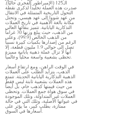
الـ125 (الإمبراطور الفخري حاليًا).
صدرت هذه العملة تخليداً لذكرى نقطة
التحول التاريخية المتمثلة في الانتقال
من عهد شووا إلى عهد هيسي، وتحتل
مكانة بالغة الأهمية في تاريخ العملات
التذكارية اليابانية. تتميز بنقائها العالي
من الذهب، حيث يبلغ وزنها 30 غراماً
من الذهب الخالص (99.9)، وعلى
الرغم من إصدارها بكميات كبيرة نسبياً
تصل إلى حوالي 1.9 مليون قطعة، إلا
أنها لا تزال عملة ذهبية يابانية مميزة
تحظى بشعبية واسعة محلياً وعالمياً.
في الوقت الراهن، ومع ارتفاع أسعار
الذهب، يتزايد الطلب على العملات
الذهبية التذكارية اليابانية الحديثة. تتمتع
هذه العملات بشعبية ثابتة ليس فقط
من حيث قيمتها كذهب خام، بل أيضاً
في سوق هواة جمع العملات. وتحظى
العملات غير المتداولة، وتلك الموجودة
في عبواتها الأصلية، وتلك التي في حالة
ممتازة، بطلب كبير، ما يؤثر على
أسعارها في السوق.