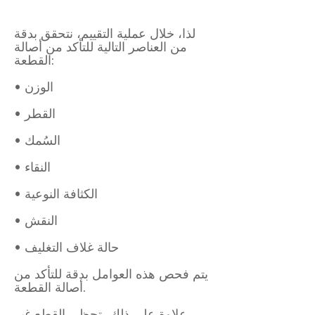
لذا، خلال عملية التقييم، نتحقق بدقة
من العناصر التالية للتأكد من أصالة
القطعة:
• الوزن
• القطر
• السُمك
• النقاء
• الكثافة النوعية
• النقش
• حالة غلاف التغليف
يتم فحص هذه العوامل بدقة للتأكد من
أصالة القطعة.
علاوة على ذلك، تحظى القطع غير