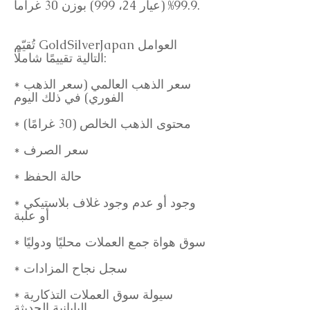
99.9% (عيار 24، 999) بوزن 30 غراماً.
تُقيّم GoldSilverJapan العوامل
التالية تقييمًا شاملًا:
* سعر الذهب العالمي (سعر الذهب
الفوري) في ذلك اليوم
* محتوى الذهب الخالص (30 غرامًا)
* سعر الصرف
* حالة الحفظ
* وجود أو عدم وجود غلاف بلاستيكي
أو علبة
* سوق هواة جمع العملات محليًا ودوليًا
* سجل نجاح المزادات
* سيولة سوق العملات التذكارية
اليابانية الحديثة